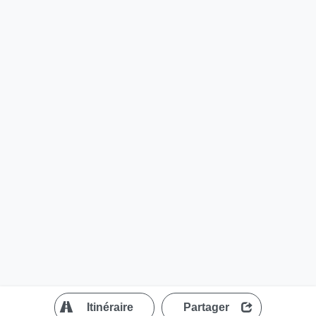
?
Itinéraire
Partager
MapLibre
| ©
OpenStreetMap contributors
200 m