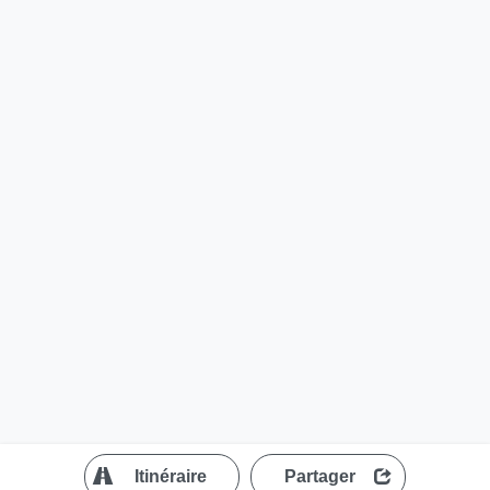
?
Itinéraire
Partager
MapLibre
| ©
OpenStreetMap contributors
200 m