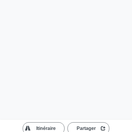
?
Itinéraire
Partager
MapLibre
| ©
OpenStreetMap contributors
200 m