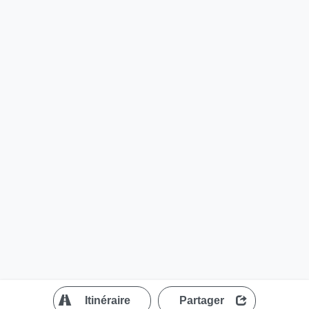
?
Itinéraire
Partager
MapLibre
| ©
OpenStreetMap contributors
200 m