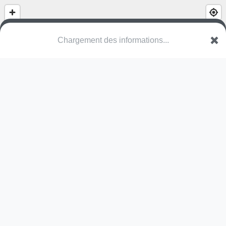
Square de la place de l'île de France
Place de l'Île de France
67029 Strasbourg
Une erreur ? Corrigez !
🌍
Découvrez cartes.app !
Pas encore de photo disponible,
postez la vôtre !
Ou tentez
Google Street View
Pas encore de commentaire disponible,
postez le vôtre !