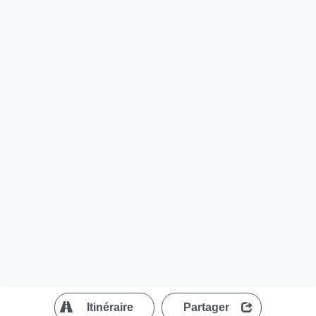
?
Itinéraire
Partager
MapLibre
| ©
OpenStreetMap contributors
200 m