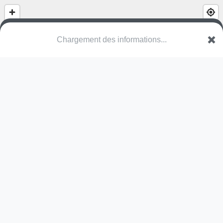
(nom inconnu)
Stationsstraat
2590 Berlaar
Une erreur ? Corrigez !
🌍
Découvrez cartes.app !
Pas encore de photo disponible,
postez la vôtre !
Ou tentez
Google Street View
Modules présents (OpenStreetMap)
structure
Pas encore de commentaire disponible,
postez le vôtre !