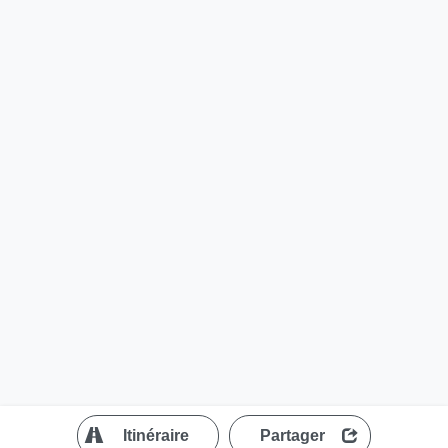
?
Itinéraire
Partager
MapLibre
| ©
OpenStreetMap contributors
200 m