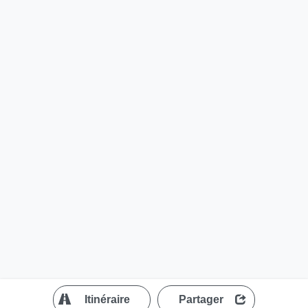
?
Itinéraire
Partager
MapLibre
| ©
OpenStreetMap contributors
200 m