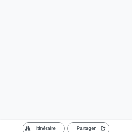
?
Itinéraire
Partager
MapLibre
| ©
OpenStreetMap contributors
200 m