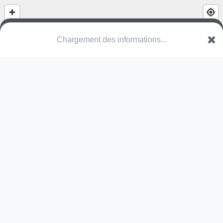
(nom inconnu)
Impasse Mallard
14600 La Rivière-Saint-Sauveur
Une erreur ? Corrigez !
🌍
Découvrez cartes.app !
Pas encore de photo disponible,
postez la vôtre !
Ou tentez
Google Street View
Modules présents (OpenStreetMap)
terrain multisports
Pas encore de commentaire disponible,
postez le vôtre !