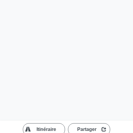
?
Itinéraire
Partager
MapLibre
| ©
OpenStreetMap contributors
200 m