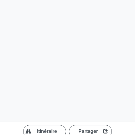
?
Itinéraire
Partager
MapLibre
| ©
OpenStreetMap contributors
200 m