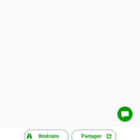
?
Itinéraire
Partager
MapLibre
| ©
OpenStreetMap contributors
200 m