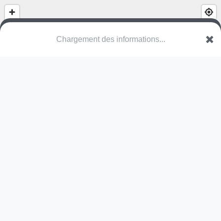
(nom inconnu)
VLI Genk
Une erreur ? Corrigez !
🌍
Découvrez cartes.app !
Pas encore de photo disponible,
postez la vôtre !
Ou tentez
Google Street View
Modules présents (OpenStreetMap)
station de fitness
Pas encore de commentaire disponible,
postez le vôtre !