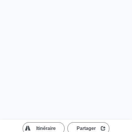
?
Itinéraire
Partager
MapLibre
| ©
OpenStreetMap contributors
200 m