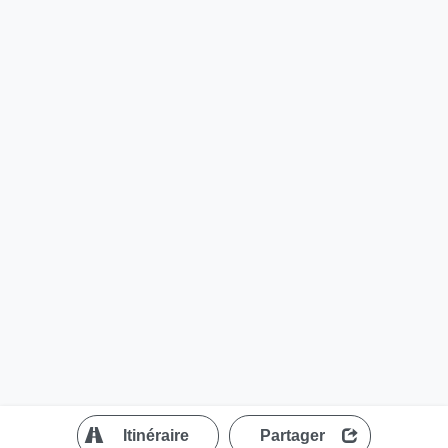
?
Itinéraire
Partager
MapLibre
| ©
OpenStreetMap contributors
200 m