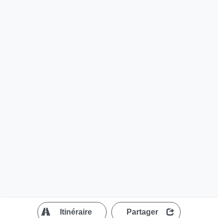
?
Itinéraire
Partager
MapLibre
| ©
OpenStreetMap contributors
200 m