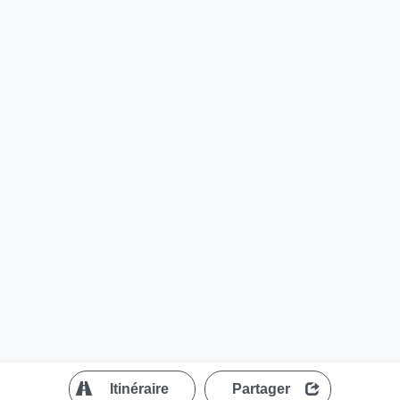
?
Itinéraire
Partager
MapLibre
| ©
OpenStreetMap contributors
200 m