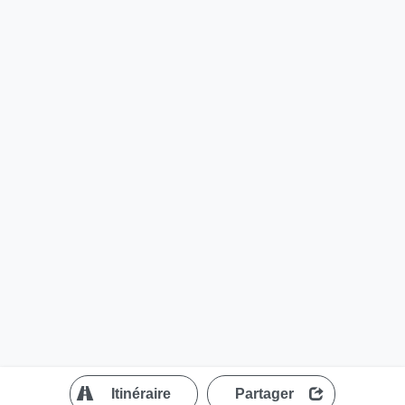
?
Itinéraire
Partager
MapLibre
| ©
OpenStreetMap contributors
200 m