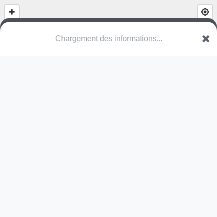
Muizenholpad speeltuin
VOV Deinze
Une erreur ? Corrigez !
🌍
Découvrez cartes.app !
Pas encore de photo disponible,
postez la vôtre !
Ou tentez
Google Street View
Modules présents (OpenStreetMap)
balançoire à bascule
Pas encore de commentaire disponible,
postez le vôtre !