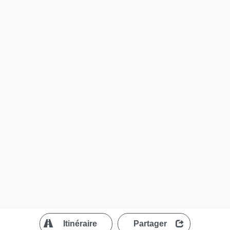
?
Itinéraire
Partager
MapLibre
| ©
OpenStreetMap contributors
200 m