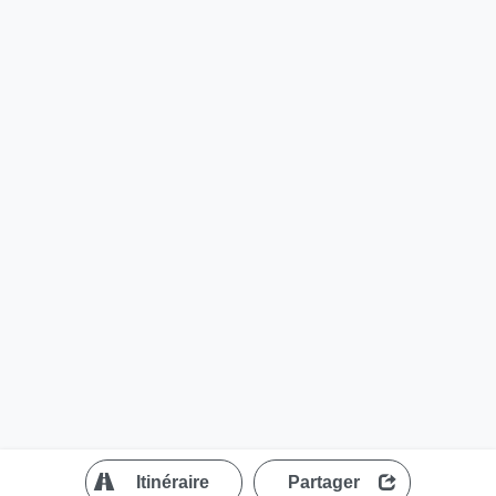
?
Itinéraire
Partager
MapLibre
| ©
OpenStreetMap contributors
200 m