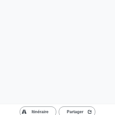
?
Itinéraire
Partager
MapLibre
| ©
OpenStreetMap contributors
200 m