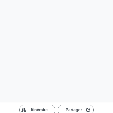
?
Itinéraire
Partager
MapLibre
| ©
OpenStreetMap contributors
200 m