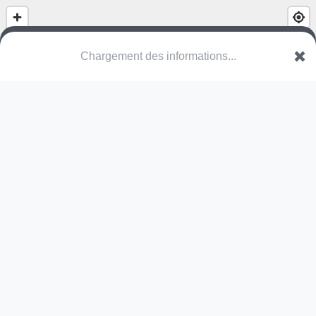
(nom inconnu)
Rue des Buissons
14610 Villons-les-Buissons
Une erreur ? Corrigez !
🌍
Découvrez cartes.app !
Pas encore de photo disponible,
postez la vôtre !
Ou tentez
Google Street View
Pas encore de commentaire disponible,
postez le vôtre !