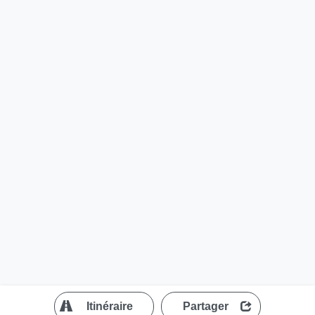
?
Itinéraire
Partager
MapLibre
| ©
OpenStreetMap contributors
200 m