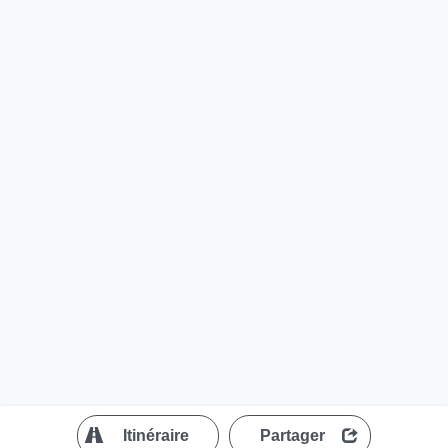
?
Itinéraire
Partager
MapLibre
| ©
OpenStreetMap contributors
200 m