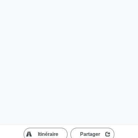
?
Itinéraire
Partager
MapLibre
| ©
OpenStreetMap contributors
200 m