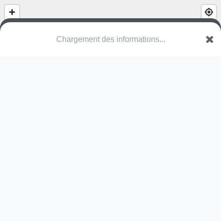
(nom inconnu)
Verbindingsweg
2382 Ravels
Une erreur ? Corrigez !
🌍
Découvrez cartes.app !
Pas encore de photo disponible,
postez la vôtre !
Ou tentez
Google Street View
Pas encore de commentaire disponible,
postez le vôtre !