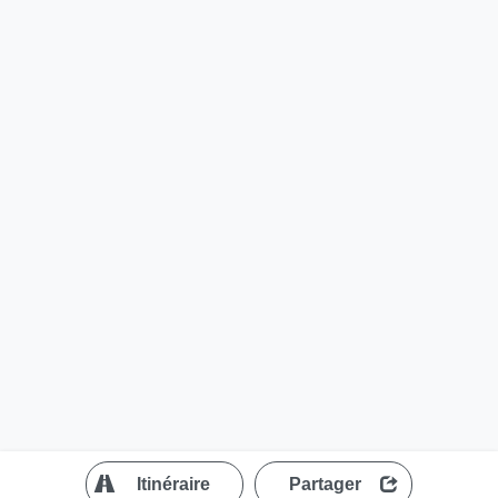
?
Itinéraire
Partager
MapLibre
| ©
OpenStreetMap contributors
200 m