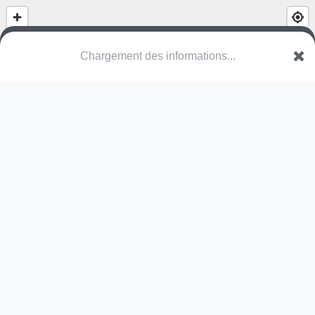
(nom inconnu)
Rue Victor Hugo
9419 Vianden
Une erreur ? Corrigez !
🌍
Découvrez cartes.app !
Pas encore de photo disponible,
postez la vôtre !
Ou tentez
Google Street View
Pas encore de commentaire disponible,
postez le vôtre !