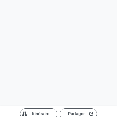
?
Itinéraire
Partager
MapLibre
| ©
OpenStreetMap contributors
200 m