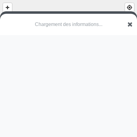
De Vitamine
Woumenpad
8370 Blankenberge
Une erreur ? Corrigez !
🌍
Découvrez cartes.app !
Pas encore de photo disponible,
postez la vôtre !
Ou tentez
Google Street View
Pas encore de commentaire disponible,
postez le vôtre !