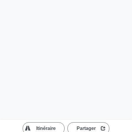
?
Itinéraire
Partager
MapLibre
| ©
OpenStreetMap contributors
200 m