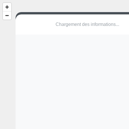
(nom inconnu)
Impasse Paul Gauguin
38080 L'Isle-d'Abeau
Une erreur ? Corrigez !
🌍
Découvrez cartes.app !
Pas encore de photo disponible,
postez la vôtre !
Ou tentez
Google Street View
Modules présents (OpenStreetMap)
station de fitness
Pas encore de commentaire disponible,
postez le vôtre !