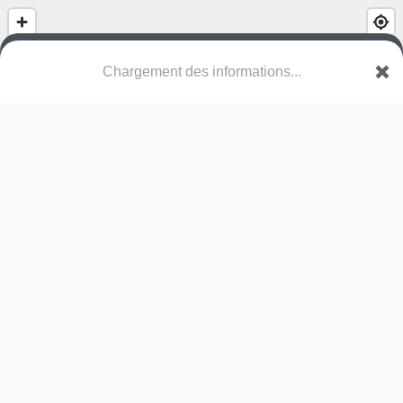
(nom inconnu)
Rue du Clos Neuf
14460 Giberville
Une erreur ? Corrigez !
🌍
Découvrez cartes.app !
Pas encore de photo disponible,
postez la vôtre !
Ou tentez
Google Street View
Pas encore de commentaire disponible,
postez le vôtre !