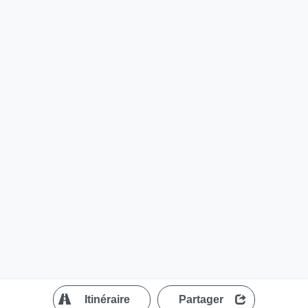
?
Itinéraire
Partager
MapLibre
| ©
OpenStreetMap contributors
200 m