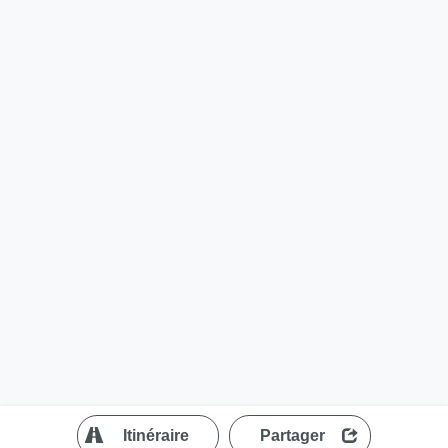
?
Itinéraire
Partager
MapLibre
| ©
OpenStreetMap contributors
200 m