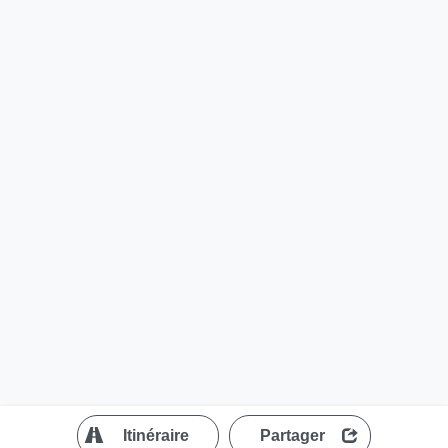
?
Itinéraire
Partager
MapLibre
| ©
OpenStreetMap contributors
200 m