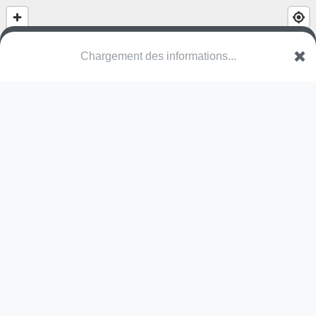
(nom inconnu)
Chemin Rural
86700 Romagne
Une erreur ? Corrigez !
🌍
Découvrez cartes.app !
Pas encore de photo disponible,
postez la vôtre !
Ou tentez
Google Street View
Pas encore de commentaire disponible,
postez le vôtre !