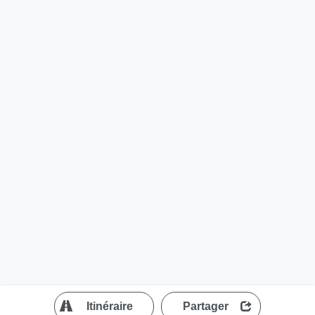
?
Itinéraire
Partager
MapLibre
| ©
OpenStreetMap contributors
300 m