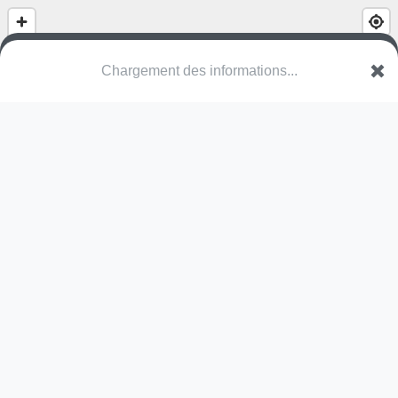
Parc Henry Dubois
Rue de Bordeaux
98800 Nouméa
Une erreur ? Corrigez !
🌍
Découvrez cartes.app !
Pas encore de photo disponible,
postez la vôtre !
Ou tentez
Google Street View
Pas encore de commentaire disponible,
postez le vôtre !