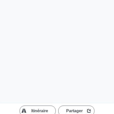
?
Itinéraire
Partager
MapLibre
| ©
OpenStreetMap contributors
200 m