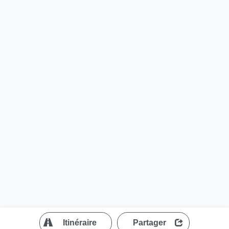
?
Itinéraire
Partager
MapLibre
| ©
OpenStreetMap contributors
200 m