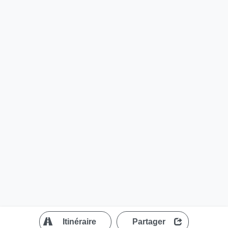
?
Itinéraire
Partager
MapLibre
| ©
OpenStreetMap contributors
200 m