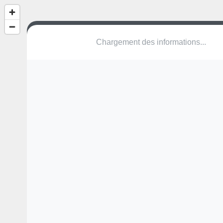
(nom inconnu)
Rue de la Sauer
67000 Strasbourg
Une erreur ? Corrigez !
🌍
Découvrez cartes.app !
Pas encore de photo disponible,
postez la vôtre !
Ou tentez
Google Street View
Modules présents (OpenStreetMap)
table de ping-pong
Pas encore de commentaire disponible,
postez le vôtre !