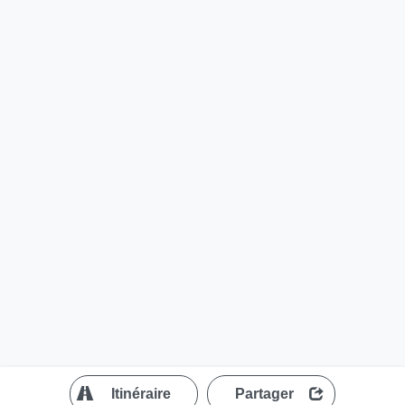
?
Itinéraire
Partager
MapLibre
| ©
OpenStreetMap contributors
200 m