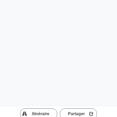
?
Itinéraire
Partager
MapLibre
| ©
OpenStreetMap contributors
200 m