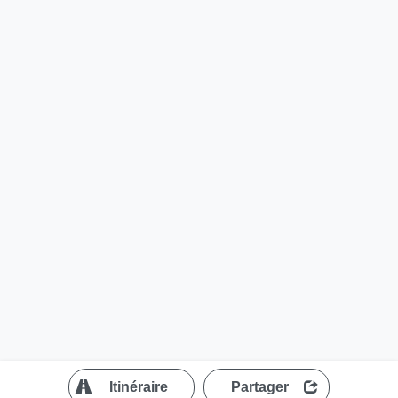
?
Itinéraire
Partager
MapLibre
| ©
OpenStreetMap contributors
200 m