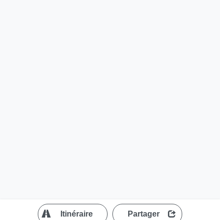
?
Itinéraire
Partager
MapLibre
| ©
OpenStreetMap contributors
200 m