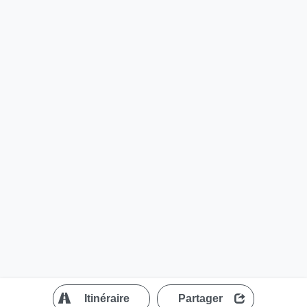
?
Itinéraire
Partager
MapLibre
| ©
OpenStreetMap contributors
200 m