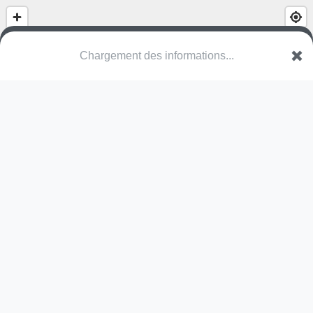
(nom inconnu)
Rue Ronsard
67800 Schiltigheim
Une erreur ? Corrigez !
🌍
Découvrez cartes.app !
Pas encore de photo disponible,
postez la vôtre !
Ou tentez
Google Street View
Pas encore de commentaire disponible,
postez le vôtre !