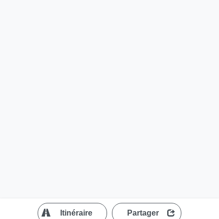
?
Itinéraire
Partager
MapLibre
| ©
OpenStreetMap contributors
200 m