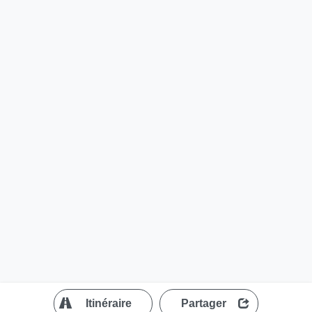
?
Itinéraire
Partager
MapLibre
| ©
OpenStreetMap contributors
200 m