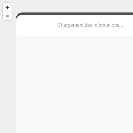
(nom inconnu)
AG Mettauertal
Une erreur ? Corrigez !
🌍
Découvrez cartes.app !
Pas encore de photo disponible,
postez la vôtre !
Ou tentez
Google Street View
Modules présents (OpenStreetMap)
terrain multisports
Pas encore de commentaire disponible,
postez le vôtre !