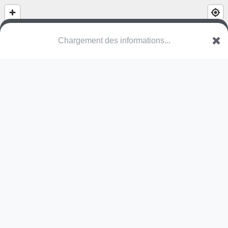
(nom inconnu)
D 4
24420 Mayac
Une erreur ? Corrigez !
🌍
Découvrez cartes.app !
Pas encore de photo disponible,
postez la vôtre !
Ou tentez
Google Street View
Pas encore de commentaire disponible,
postez le vôtre !