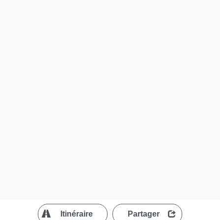
?
Itinéraire
Partager
MapLibre
| ©
OpenStreetMap contributors
200 m