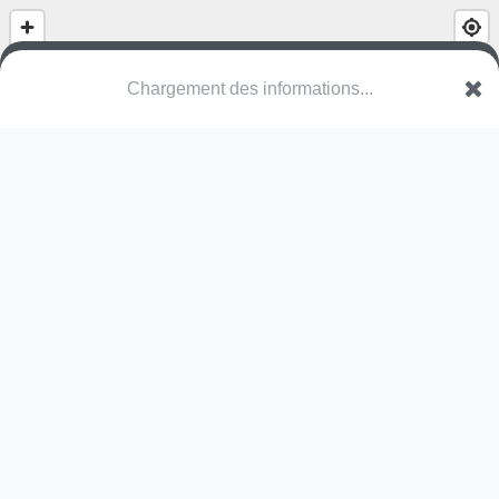
(nom inconnu)
Rondpuntlaan
3600 Genk
Une erreur ? Corrigez !
🌍
Découvrez cartes.app !
Pas encore de photo disponible,
postez la vôtre !
Ou tentez
Google Street View
Pas encore de commentaire disponible,
postez le vôtre !