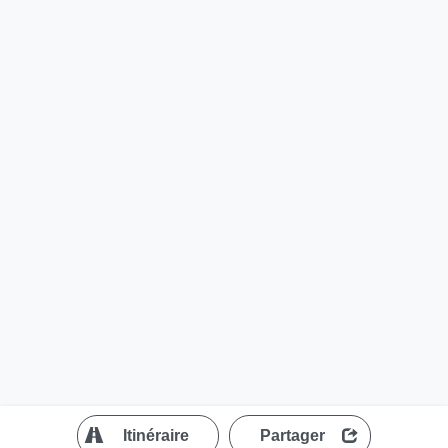
?
Itinéraire
Partager
MapLibre
| ©
OpenStreetMap contributors
200 m