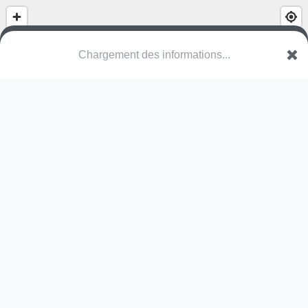
Landschapspark Fort Liezele
VAN Puurs-Sint-Amands
Une erreur ? Corrigez !
🌍
Découvrez cartes.app !
Pas encore de photo disponible,
postez la vôtre !
Ou tentez
Google Street View
Modules présents (OpenStreetMap)
station de fitness
Pas encore de commentaire disponible,
postez le vôtre !