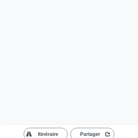
?
Itinéraire
Partager
MapLibre
| ©
OpenStreetMap contributors
200 m