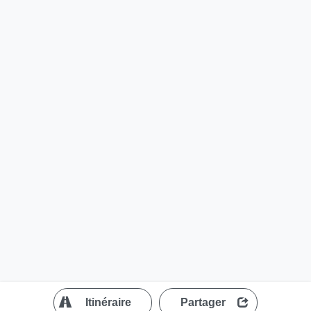
?
Itinéraire
Partager
MapLibre
| ©
OpenStreetMap contributors
200 m