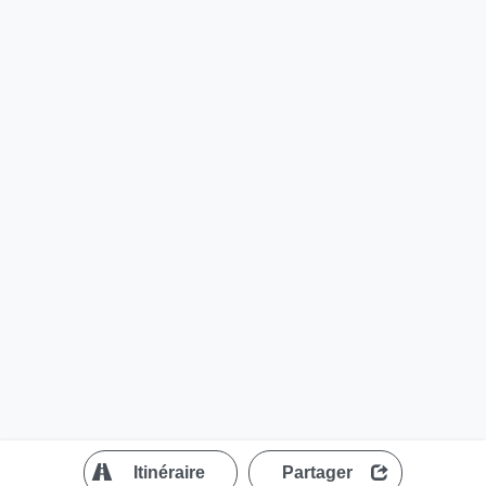
?
Itinéraire
Partager
MapLibre
| ©
OpenStreetMap contributors
200 m