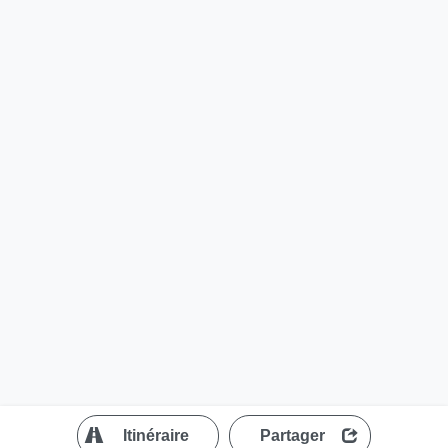
?
Itinéraire
Partager
MapLibre
| ©
OpenStreetMap contributors
200 m