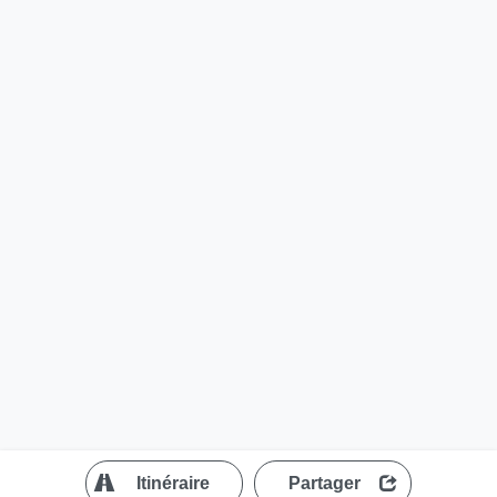
?
Itinéraire
Partager
MapLibre
| ©
OpenStreetMap contributors
200 m