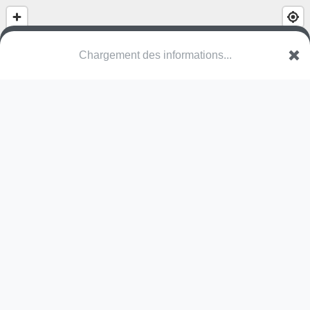
(nom inconnu)
Rue des Combattants
WHT Charleroi
Une erreur ? Corrigez !
🌍
Découvrez cartes.app !
Pas encore de photo disponible,
postez la vôtre !
Ou tentez
Google Street View
Pas encore de commentaire disponible,
postez le vôtre !